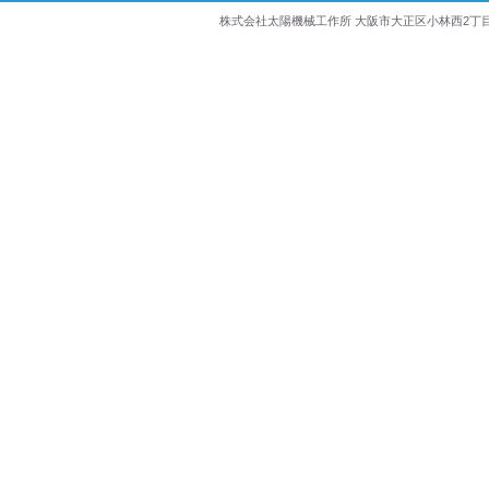
株式会社太陽機械工作所 大阪市大正区小林西2丁目21番27号 Copyr