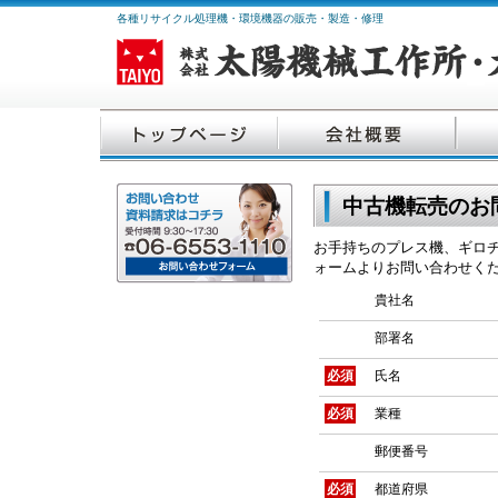
各種リサイクル処理機・環境機器の販売・製造・修理
中古機転売のお
お手持ちのプレス機、ギロ
ォームよりお問い合わせく
貴社名
部署名
必須
氏名
必須
業種
郵便番号
必須
都道府県