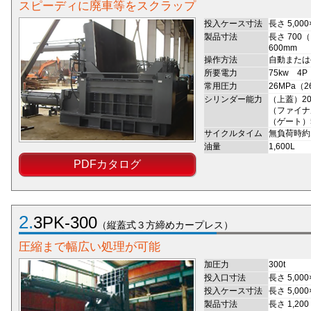
スピーディに廃車等をスクラップ
投入ケース寸法
長さ 5,000
製品寸法
長さ 700
600mm
操作方法
自動または
所要電力
75kw 4P
常用圧力
26MPa（26
シリンダー能力
（上蓋）20
（ファイナル
（ゲート）5
サイクルタイム
無負荷時約
油量
1,600L
PDFカタログ
2.
3PK-300
（縦蓋式３方締めカープレス）
圧縮まで幅広い処理が可能
加圧力
300t
投入口寸法
長さ 5,000
投入ケース寸法
長さ 5,000
製品寸法
長さ 1,20