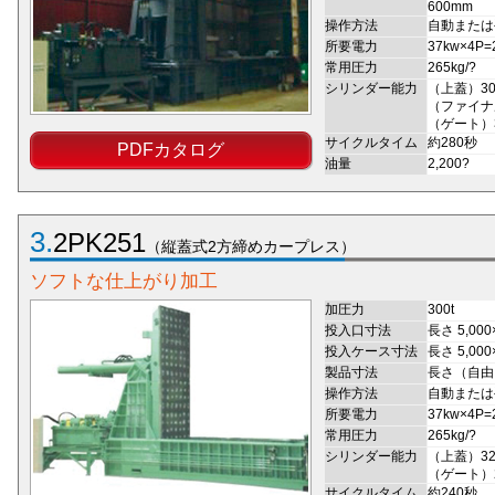
600mm
操作方法
自動または
所要電力
37kw×4P
常用圧力
265kg/?
シリンダー能力
（上蓋）30
（ファイナル
（ゲート）3
サイクルタイム
約280秒
PDFカタログ
油量
2,200?
3.
2PK251
（縦蓋式2方締めカープレス）
ソフトな仕上がり加工
加圧力
300t
投入口寸法
長さ 5,000
投入ケース寸法
長さ 5,000
製品寸法
長さ（自由）
操作方法
自動または
所要電力
37kw×4P
常用圧力
265kg/?
シリンダー能力
（上蓋）320
（ゲート）2
サイクルタイム
約240秒