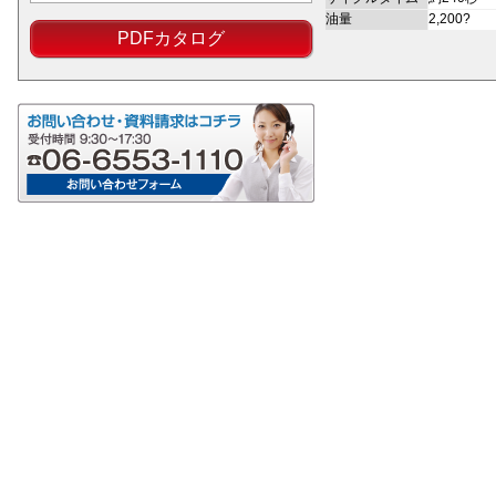
油量
2,200?
PDFカタログ