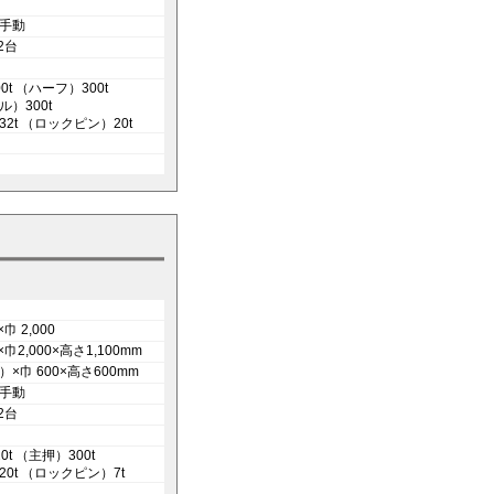
手動
=2台
0t （ハーフ）300t
）300t
2t （ロックピン）20t
×巾 2,000
×巾2,000×高さ1,100mm
×巾 600×高さ600mm
手動
=2台
t （主押）300t
0t （ロックピン）7t