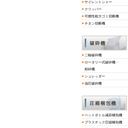
サイレントシャー
クリッパー
可燃性粗大ゴミ切断機
チタン切断機
二軸破砕機
ロータリー式破砕機・
粉砕機
シュレッダー
油圧破砕機
ペットボトル減容梱包機
プラスチック圧縮梱包機